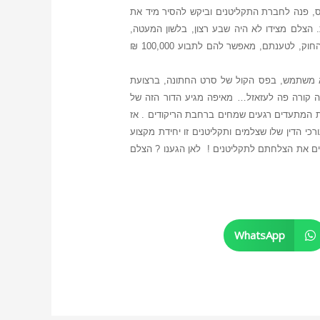
, פנה לחברת התקליטנים וביקש להסיר מיד את
הצלם מצידו לא היה שבע רצון, בלשון המעטה,
ואתמול קיבלו חברת התקליטנים, מכתב מאיים מטעם באי כוחו של הצלם, בו הם דורשים 45,000 ₪ כחלק ממוצא של פשרה שכן, החוק, לטענתם, מאפשר להם לתבוע 100,000 ₪
וא משתמש, בפס הקול של סרט החתונה, ברצועת
ה קורה פה לעזאזל… מאיפה מגיע הדור הזה של
ת המתעדים רגעים שמחים ברחבת הריקודים . אז
י הדין שלו שצלמים ותקליטנים זו יחידת מקצוע
חבים את הצלחתם לתקליטנים ! לאן הגענו ? הצלם
WhatsApp