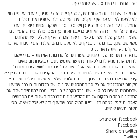
בעלי החצרים להיות סוג של שומרי סף.
ההמלצה שלנו הייתה מאז ומתמיד, לכל קהילת התקליטנים, לעבוד על פי החוק
ולא לצאת לאירוע אם אין לתקליטן את הפלט/קבלה שמוכיח את תשלום
התמלוגים ע"י בעל השמחה. יתכן ויש סיכוי סביר שפקחי זכויות היוצרים יערכו
ביקורת על האירוע הזה האחרים בדיעבד ואחר כך תצטרכו להוכיח שהתמלוגים
שולמו. העתק של התשלום כאמור היא ההוכחה העיקרית לכך שהתמלוגים
משולמים שכן, כבר נתקלנו במקרים לא מעטים בהם שולמו התמלוגים והמערכת
באקו"ם לא הייתה מעודכנת.
כרגע, קיימים עוד שני תאגידים שעומדים על מדרגות האולמות – כדי ליישם
ולדרוש את המגיע להם לכאורה ממי שמשתמש פומבית ביצירות וביצועים
ישראליים. אחד התאגידים הוא הפי"ל שהוא ה"פדרציה למוזיקה ים תיכונית"
ואשכולות – שהיא פדרציה לזכויות מבצעים. בשני המקרים האחרונים הם עדיין לא
קיבלו את אותם היתרים לערוך גביית תמלוגים שלא באמצעות בעלי החצרים. יש
מקומות שמגלגלים את כל סך התמלוגים על כיסו של הלקוח והיום כבר שמענו
שהסכומים מגיעים לכ-750 שח. בכל מקרה שבו יבקשו מכם להתחייב לשלם את
התמלוגים במקום הלקוח עליכם להודיע מידית להנהלת האיגוד. אם הסכומים
האלה יתגלגלו לפתח הדי- ג'יי זו תהיה מכה שהענף הזה לא יוכל לשאת. והכי
חשוב. תעשו שמייח.
Share on facebook
Facebook
Share on twitter
Twitter