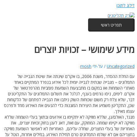
דילוג לתוכן
תפריט ראשי
מידע שימושי – זכויות יוצרים
Uncategorized
/ על-ידי
mosh
עם החלת ההסדר, משנת 2006, בו אקו"ם שינתה את שיטת הגבייה של
התמלוגים – מגבייה שנתית לגבייה יומית לכל אירוע בנפרד המתקיים באחד
מאתרי השמחות ואו במקום בו מתבצעות השמעות פומביות מהרפרטואר של
אקו"ם. לימים, ניסו גורמים בענף, לגלגל את תשלום התמלוגים על התקליטנים
דבר, שלא צלח רק משום שכוחות השוק ניתבו את הגבייה לפתחם של הלקוחות
שכן, התקליטן משמיע את היצירות המוגנות כדי להנעים את האירוע מחד ולפרנס
עצמו מאידך.
מנגד, האולם/גן, שללא מוזיקה לא יתקיימו בו אירועים ובתווך בעלי השמחה שללא
מוזיקה לא יקיימו שמחה. המחוקק, עם זאת, דאג לעגן בחוק זכויות יוצרים, את
האחריות של בעלי החצרים, שחלה עליהם, האחריות לא לאפשר השמעת מוזיקה
בחצריהם אם לא שולמו התמלוגים טרם תחילת האירוע. במילים אחרות, הוטל על