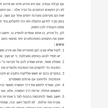
עם קבלת עבודה, אם היא אירוע פרטי ואו אירוע ח
לא רק התנאים הכתובים על הנייר אלה – גם התנאים
זאת הם מקיימים מערכת יחסים אחד עם השני, כך
בזמן סביר לתיקון התקלה ולא היה לתקליטן ציוד ח
מזמין העבודה לבין הספק.
לכן, כל אירוע, בו אתם עומדים להופיע בו, חישבו 
יאמץ את התנאים הפסיכולוגיים יותר מתנאי כתוב
טיפים
:
1. לקוח שלא שבע רצון מהאירוע שלו ואו אירע משהו שגרם ללקוח עגמת נפש ( לא חייב בגלל התקליטן ) הוא לקוח שיורה לכל הכיוונים ולרוב זה ממש לא נעים.
יש תמיד לנהוג באיפוק וסובלנות, כי יש מצב, ש
2. מומלץ מאוד, מרגע שנודע לכם על תביעה ע"י הלקוח, לקרוא את האשמות בפרופורציה ראויה שכן, לציבור בכלל ולעורכי דין בפרט, יש נטייה להגזים בתיאורי
הסיבות כדי להעצים את הנסיבות ולהצדיק את ה
3. במקרים בהם יש חשש שללקוח התובע יש סיבות טובות לכתב התביעה -עליכם להיות סבלניים ולהקשיב בדיוק ובחדות לבקשות הלקוח וללמוד את הסיבות
והנסיבות. ולהיוועץ עם גורמים משפטיים.
4. יתכן, שעדיף לחפש את דרך הפשרה מאשר כניסה לאולם בית המשפט. לרוב סוגיות מעין אלה, בין נותן השירות ללקוח, נגררו בציר הזמן על אף שמערכת
המשפט זוחלת, עדיפה דרך הפשרה, אלא, אם אין 
5. חשוב מאוד להתכסות בחבות לצד ג' ואחריות מקצועית. למרות ועל אף שההשתתפות העצמית הגבוהה יחסית. בשורה התחתונה, אם אתם נתבעים זה תמיד
מוכיח את יעילותו. לא להקל ראש. זכרו, שפתרונו