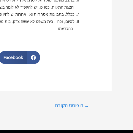
6. במצב משפטי מול התקליטן מומלץ להקליט את השיחות שמתנהלות ולדאוג לראיות ממשיות למקרה בו תצטרכו להציגן בבית משפט בשלב טעוני ההגנה
והצגת הראיות. כמו כן, יש להקפיד לא לומר בשיח
7. ככלל, בתביעות מסחריות ואו אחרות יש להיוועץ תמיד עם עו"ד כדי ללמוד על דרכי פעולה והגנה.
8. לסיום, זכרו : בית משפט לא עושה צדק. בית משפט שוקל ראיות ועובדות למרות ועל אף שהוא מאמץ,במקרים מסוימים, את תנאי ההסכם הפסיכולוגי כמשקל
בהכרעתו.
Facebook
→
ה פוסט הקודם