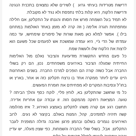
דרישות מטרידות בעיתוי גרוע ) לשירים שלא נמצאים בתכנית הנגינה
ודרישות הלקוח, היא קלות בלתי נתפסת ולא נגיד לא מקובלת.
לא תמיד בעל השמחה פורש את חסותו והגנתו על התקליטן, אם חלילה
ומתפתחת תגרה אלימה ( וזה קרה לא מזמן באחד האולמות במתחם
בילו ). אפשר למלא כאן מאות שורות של סיפורים שימחישו, עד כמה
עמדתו של הדי ג'יי, היא עמדה שמושכת אש לפעמים שכל פשעם הוא
לרצות את הלקוח שלו ולעשות שמח.
כל פעם מחדש התקשורת מזדעזעת והציבור נאלם מול האלימות
החייתית שמגלה הציבור באירועים משפחתיים. נכון, הם רק בשולי
החברה אבל כשזה קורה הם הופכים למרכז החברה. בשנים האחרונות
היינו עדים ליותר ממקרה אחד בו נרצח תקליטן כזה או אחר, בארץ או
בחו"ל ונסיבות המקרים לא מפחיתים את חומרת המעשים.
כל מי שחושב שהתקליטן בא, לוחץ פליי, לוקח כסף והולך הביתה ?
טועה. המציאות רחוקה מהמקום הזה. זו עבודה עם אחריות אדירה.
תחשבו רגע אם קורה משהו לתקליטן באמצע האירוע..? איזו מהלומה
קשה תיהיה למזמינים, קהל, המנות באולם. בקיצור לא נעים. לרוב
האירועים נגמרים בשלום ובהמון פרגון ואהבה גדולה המופנית לעבר
התקליטן. אבל, בשולי שולי החברה והשמחות, כפי שצוין מעלה, יש עדיין