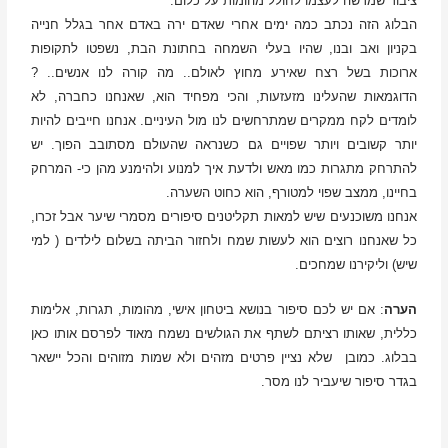
ציבור שמרשה לעצמו לחולל מהומות על כלום.
הבלוג הזה נכתב כמה ימים אחרי שאדם ירה באדם אחר בגלל חנייה
בקניון ואב ובנו, שהיו בעלי השמחה בחתונת הבת, נשפטו לתקופות
ארוכות בשל רצח שאירע מחוץ לאולם.. מה קורה לנו אנשים.. ?
הדוגמאות שהעלינו מזעזעות, והכי מפחיד הוא, שאנחנו כחברה, לא
לומדים לקח ממקרים שמתרחשים לנו מול העיניים. אנחנו חייבים להיות
יותר קשובים ויותר שפויים גם כשנראה שהעולם מסתובב הפוך. יש
להתרחק מתגרות כמו מאש ולדעת איך למנוע ולהימנע מהן כי- המרחק
בחיינו, ממצב שפוי למטורף, הוא כחוט השערה.
אנחנו משוכנעים שיש למאות תקליטנים סיפורים מסמרי שיער אבל זכרו,
כל שאנחנו רוצים הוא לעשות שמח ולחזור הביתה בשלום לילדים ( למי
שיש) וליקירנו שמחכים.
הערה
: אם יש לכם סיפור בנושא ביטחון אישי, מהומות, תגרות, אלימות
כללית, שאותו רציתם לשתף את הגולשים נשמח מאוד לפרסם אותו כאן
בבלוג. כמובן שלא נציין פרטים מזהים ולא שמות מזוהים והכל יישאר
בגדר סיפור שיעביר לנו מסר.