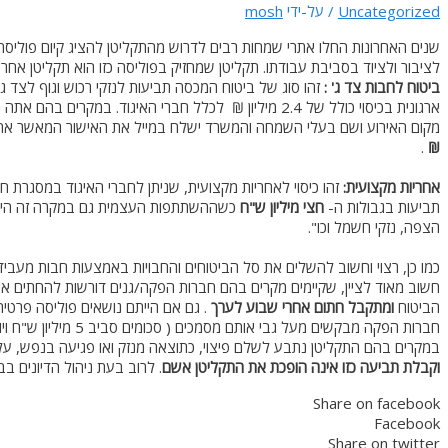
Uncategorized
/ על-ידי
mosh
שנים האחרונות החלו אתרי שמחות רבים לדרוש מהתקליטן להציג קיום פוליסת ב
לציבור ולציוד בסביבת עבודתו. תקליטן שמחזיק בפוליסה כזו הוא תקליטן אחר
ביטוח לחבות צד ג
' :
זהו סוג של ביטוח המכסה תביעות לנזקי רכוש וגוף לצד ג'.
ארגונית בכיסוי כולל של 2.4 מיליון ₪ לכלל חברי האיגוד. במקרים בהם אתה נדרש להציג חבות לצד ג', במקום בו אתה מנגן, עליך לפנות לאיגוד התקליטנים,
מקום האירוע ושם בעלי השמחה והמשרד ישלח במייל את האישור המאשר את ח
.
₪
אחריות מקצועית
:
זהו כיסוי לאחריות מקצועית, שניתן לחברי האיגוד במסגרת ח
תביעות בגבולות ה-
חצי מיליון ש"ח
כשההשתתפות העצמית גם במקרה זה הי
הצפה, נזקי חשמל וכו".
כמו כן, רצוי וחשוב להשלים את סל הביטוחים והחבויות באמצעות חבות מעב
חשוב מאוד לציין, שקיימים מקרים בהם חברות הפקה/גנים דורשות להחתים את 
הביטוח
ומתקבל חתום אחרי שבוע לערך
. גם אם הייתם נושאים פוליסה פרטי
חברות הפקה מבקשים מעל גבי אותם מסמכים ( סכומים סביב 5 מיליון ש"ח ויותר ) . סכומים אלה אינם מוכרים לנו בפוליסה שלנו.
במקרים בהם התקליטן נתבע לשלם פיצוי, כתוצאה מנזק ואו פגיעה בנפש, עלי
וקבלת תביעה כזו אינה הופכת את התקליטן אשם
. לרוב בעת ניהול הדיונים 
Share on facebook
Facebook
Share on twitter