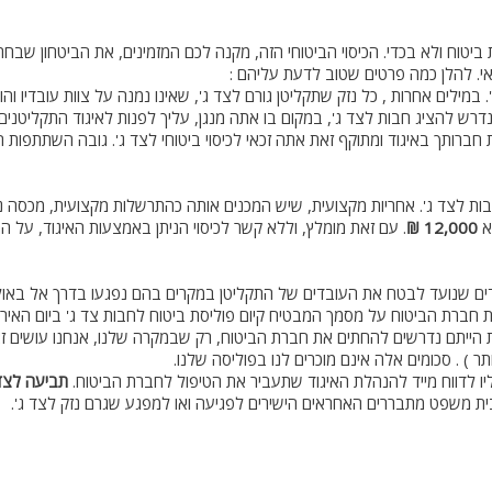
יטוח ולא בכדי. הכיסוי הביטוחי הזה, מקנה לכם המזמינים, את הביטחון שבחר
אי. להלן כמה פרטים שטוב לדעת עליהם :
 במילים אחרות , כל נזק שתקליטן גורם לצד ג', שאינו נמנה על צוות עובדיו וה
ברותך באיגוד ומתוקף זאת אתה זכאי לכיסוי ביטוחי לצד ג'. גובה השתתפו
בות לצד ג'. אחריות מקצועית, שיש המכנים אותה כהתרשלות מקצועית, מכסה נזק
א
12,000
₪
. עם זאת מומלץ, וללא קשר לכיסוי הניתן באמצעות האיגוד, על ה
ידים שנועד לבטח את העובדים של התקליטן במקרים בהם נפגעו בדרך אל באול
חברת הביטוח על מסמך המבטיח קיום פוליסת ביטוח לחבות צד ג' ביום האירוע 
ת הייתם נדרשים להחתים את חברת הביטוח, רק שבמקרה שלנו, אנחנו עושים זא
ו לדווח מייד להנהלת האיגוד שתעביר את הטיפול לחברת הביטוח.
תביעה לצד 
בבית משפט מתבררים האחראים הישירים לפגיעה ואו למפגע שגרם נזק לצד ג'.