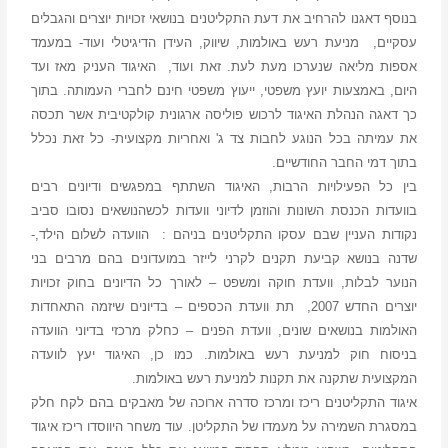
בנוסף דאגנו להרחיב את דעת התקליטנים בנושאי זכויות יוצרים והגבלים
עסקיים, מניעת רעש באולמות, שיווק, העידן הדיגיטלי ועוד- במעמד
אספות מליאה שנערכו מעת לעת. זאת ועוד, האיגוד העניק מאז ועד
היום, באמצעות יועץ משפטי, ייעוץ משפטי חינם לחברי העמותה. בתוך
כך דאגה הנהלת האיגוד לרכוש פוליסה ארגונית קולקטיבית אשר תכסה
את עמיתה בכל הנוגע לחבות צד ג' ואחריות מקצועית- כל זאת נכלל
בתוך דמי החבר החודשיים.
בין כל הפעילויות הרבות, האיגוד השתתף במפגשים ודיונים רבים
בוועדות הכנסת השונות והוזמן לדיוני וועדות לכשהנושאים נסובו סביב
נקודות העניין שבם עסקו התקליטנים בניהם : הוועדה לשלום הילד,-
שדנה בנושא קביעת תקנים לקרני לייזר במועדונים בהם מרבים בני
הנוער לבלות, וועדת חוקה ומשפט – לאורך כל הדיונים בחוק זכויות
יוצרים החדש 2007, תת וועדת הכספים – בדיונים שיזמה התאחדות
האולמות בנושאים שונים, וועדת הפנים – כחלק מרכזי בדיוני הוועדה
בניסוח חוק למניעת רעש באולמות. כמו כן, האיגוד יעץ לוועדה
המקצועית שתקנה את תקנות למניעת רעש באולמות.
איגוד התקליטנים ריכז ומרכז סדרה ארוכה של מאבקים בהם לקח חלק
במסגרת השמירה על מעמדו של התקליטן. עוד משחר היווסדו ריכז איגוד